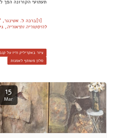
תעתועי הקורונה הפך לא
[1]ברכה ל. אטינגר, "ריתוק הקסם (פאסינום) והשהיית ההיקסמות (פאסיננס)",
להיסטוריה ותיאוריה,
גיל
ציור באקריליק ודיו על קנב
סלון משותף לאמנות
15
Mar