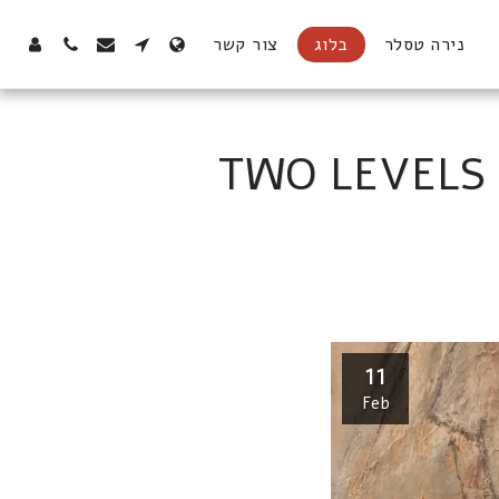
נירה טסלר
בלוג
צור קשר
ר // זיכרונות בשתי שכבות // TWO LEVELS OF
11
Feb