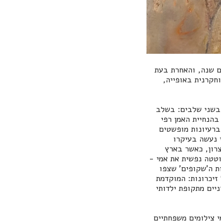
ם שנה, והאחרת בעת
חקרנית באופייה,
 בשני שלבים: בשלב
ט גמר וכתערוכת יחיד, בהנחיית האמן רפי
פת, ברעיונות מופשטים
 נעשה בעיקרו
רון, כאשר בארץ
וטטה נפשית את אמי -
ודשים. את זיכרונות הילדות ה'שקופים' שצפו
זיכרונות: המוקדמת
יים מתקופת ילדותי
 צילומים משפחתיים