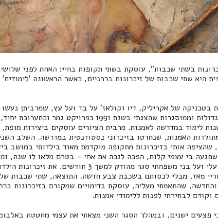
יכרונות בשתי שכבות", עוסקת בשתי תקופות בחיי: האחת לפני שלושי
ת היא שתי שכבות של זיכרונות בררניים, כאשר הראשונה 'לימודית' ו
 בטכניקה של אקריליק, דיו וקולאז' על בד ועל עץ, שמרביתן נעשו
הראשון נבחרו עבודות גדולות וממוסגרות שהצגתי בשנת 1991 כפרויק
יא ז"ל, עם סיום 4 שנות לימוד במדרשה לאמנות. מרבית הציורים עוסקים ביצירות מו
מתולדות האמנות, שנחרטו בזיכרוני כסטודנטית במדרשה. השלב השני
 שהציפה אותי בזיכרונות מתקופה מוקדמת מאוד בילדותי במושב ביצ
שפגעה בי עצמי קלות, הפכה לנכה את אחי - בטרם מלאו לו שנה, ומ
אז בת 24. גם אז נכפה עלי ועל בני משפחתי סגר מהודק למשך 3 ח
וריי מאז, מבלי לכסותם בשכבת צבע חדשה. התוצאה, שתי שכבות של 
החדשה, שהתאמתי מעליה, עוסקת בדימויים שמקורם בזיכרונות בררנ
ם וקודם לבחירתי לפנות ללימודי אמנות.
 פצעים ישנים, ובמהלך הסגר השני מצאתי את עצמי מחטטת באלבומי