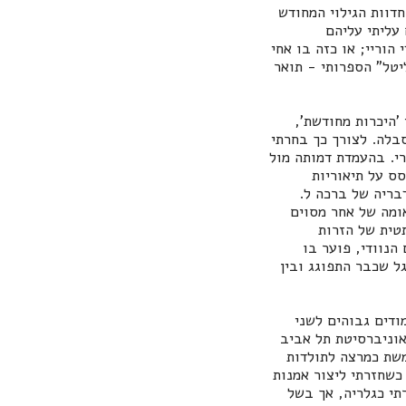
דוות הגילוי המחודש
 עליתי עליהם
הוריי; או כזה בו אחי
יטל" הספרותי - תואר
'היכרות מחודשת',
בלה. לצורך כך בחרתי
י. בהעמדת דמותה מול
סס על תיאוריות
בריה של ברכה ל.
ומה של אחר מסוים
טית של הזרות
הנוודי, פוער בו
ל שכבר התפוגג ובין
כם לימודים גבוהים לשני
אוניברסיטת תל אביב
כן פרסמתי שני ספרים ומאמרים רבים. מאז 2006 אני משמשת כמרצה לתולדות
כשחזרתי ליצור אמנות
תי כגלריה, אך בשל