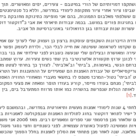
תקפו דמויותיהם של הורי במיטבם - צעירים, יפים ומאושרים. תוך ח
שביפו ציור אחרי ציור מתקופת לימודי במדרשה, וללא כל סנטימנטים
ם ששלפתי מאלבום התמונות, בהם אני מופיעה כתינוקת מחובקת בידי 
 בחגיגות פורים במושב. בכמה עבודות תיארתי את אבי כ"דוקטור דול
עשרות שנות עבודתו בגן הזואולוגי באוניברסיטת תל אביב.
ת הזיכרונות השקופים עוסקות ברצון כן ועמוק שלי לערוך עם אמי 
 שקדמו לטראומה ששינתה את חייה לבלי הכר, ולרדת לעומק ופשר ס
ירה ומאושרת ובצילום שלי שנעשה כשבוע לפני שילדתי את בני בכור
תי לכונן ערוץ תקשורת אלטרנטיבי בין שתי נשים צעירות. ערוץ שמתב
רחם הנשי, באימהות, ב'ביתי' וב'אלביתי'. לצורך כך בחרתי לצטט מד
טריקסיאליים של עבודת האמנות הם שמעידים על ההתענגות ועל הטרא
ט 'הביתי' נטול-המרכז מטפס לו בחשאי מעברי ומאחורי החוויה האסת
יתי'; מנחם בעודו מייסר, קורע בעודו תופר ומאחה את פצעי המקום 
לאותה הגלוּת שנפרשת בהשהיה כמו אותו מרווח המתערבל בים, בין ג
.
[1]
כאם צעירה לשלושה, צלחתי 4 שנות לימודי אמנות מעשית ותיאורטית במדרשה, ובהמש
 ישיר לתואר דוקטור בחוג לתולדות האמנות שבפקולטה לאמנויות ב
(אושר ב-2005). בשנים שלאחר מ
ת וממשיכה לפעול כאוצרת עצמאית. לפני כשנתיים וחצי נסגר מעגל 
מלאכה. שנה לאחר מכן פתחתי את הסלון לאמנות בחלל הסמוך שהכשר