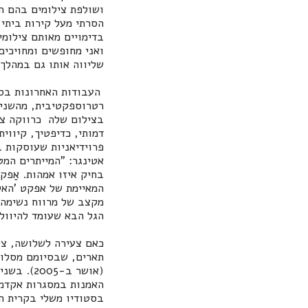
ושולפת צילומים בהם הש
הסרתי מעל קירות ביתי 
בדימויים מאותם צילומי
ואני מחופשים ומחויכים
שליווה אותו גם במהלך 
העבודות האחרונות בסדר
רטרוספקטיבית, מהשנים
בצילום שלה כרווקה צע
דמותי, כדיפטיך, קיווי
פרוידיאניות שעוסקות ב
אטינגר: "המייתרים המ
בחיק איזו אמהות. אַפק
המאיימת של אפקט 'האלב
מקצב של מרווח נשימה 
הגל הבא שעומד להיוולד
תארים, שבסיומם מסלול
האמנות במסגרות אקדמיו
בסטודיו משלי בקרית ה