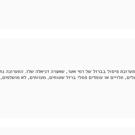
בית האמנים בראשון לציון נפתחה ב-13.11.2021 תערוכת פיסול בברזל של רמי אטר, שאצרה דניאל
ים, תלויים או עומדים פסלי ברזל שטוחים, מעוותים, לא מושלמים,