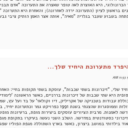
הכרונולוגי, היא האוצרת לאה טופר שאצרה את התערוכה "אדם תבנית 
ים בראשון לציון (התערוכה ירדה לאחרונה); והאחרת היא התערוכה 
תחה בשבוע שעבר בגלריה "מאיה", אותה אצר האמן הותיק ציבי גבע
יפרד מתערוכת היחיד שלך...
1
חיד שלי, "זיכרונות בשתי שכבות", עוסקת בשתי תקופות בחיי: האחת
ופית היא שתי שכבות של זיכרונות בררניים, כאשר הראשונה 'לימודית
וללת עבודות בטכניקה של אקריליק, דיו וקולאז' על בד ועל עץ, ש
רשה לאמנות. מרבית הציורים עוסקים ביצירות מופת, ברעיונות מופש
יכרוני כסטודנטית במדרשה. השלב השני נעשה בעיקרו בתקופת מגפת
וד בילדותי במושב ביצרון, כאשר בארץ השתוללה מגפת הפוליו שפגע