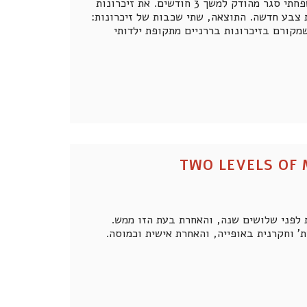
מלאו לו שנה, ומוטטה נפשית את אמי - אז בת 24. גם אז נכפה עלי ועל בני משפחתי סגר מהודק למשך 3 חודשים. את זיכרונות
 צבע חדשה. התוצאה, שתי שכבות של זיכרונות:
קורם בזיכרונות בררניים מתקופת ילדותי
 לפני שלושים שנה, והאחרת בעת הזו ממש.
' וחקרנית באופייה, והאחרת אישית וכמוסה.