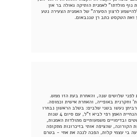
נוף מולדתו" לאמנית הותיקה גאולה בר און
"להישמע לרצון הסערה" של האמנית הצעירה נטע
 ואת הטקסט כתב רן טננבאום.
 לפני שלושים שנה, והאחרת בעת הזו ממש.
' וחקרנית באופייה, והאחרת אישית וכמוסה.
מרביתן נעשו בשני שלבים: בשלב הראשון נבחרו
עבודות גדולות וממוסגרות שהצגתי בשנת 1991 כפרויקט גמר וכתערוכת יחיד, בהנחיית האמן רפי לביא ז"ל, עם סיום 4 שנות
טים ובדימויים משמעותיים מתולדות האמנות,
 הקורונה, שהציפה אותי בזיכרונות מתקופה
ה בי עצמי קלות, הפכה לנכה את אחי - בטרם