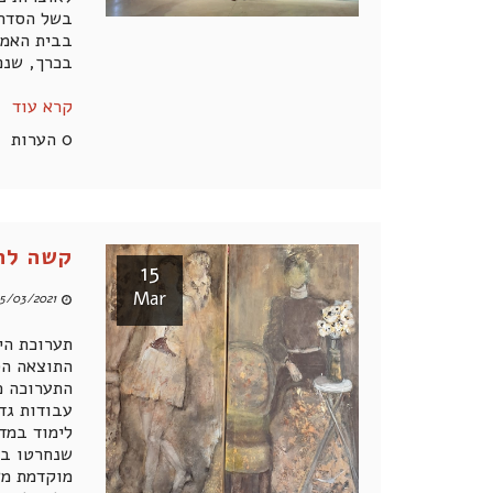
בשל הסדר 
בבית האמנ
בכרך, שנפ
קרא עוד
0 הערות
קשה לה
15
Mar
5/03/2021 11:53 AM
תערוכת הי
התוצאה הס
התערוכה כ
לימוד במד
שנחרטו בז
מוקדמת מא