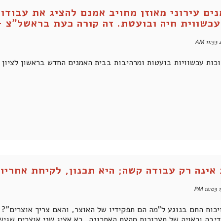
ים עירוני מאוזן מחויב אמנם להציג את עבודו
עכשווית חיה ובועטת. זה קורה כעת בראשל"צ -
2
כות עכשוויות בועטות ומרהיבות בבית האמנים החדש בראשון לציון
אינה רק עבודה קשה; היא תכנון, לקיחת אחריות
1
יכוח החם בנוגע ל"מה הם תפקידיו של האוצר, והאם צריך אוצרים"? מ
דיבה וראויה של תערוכות מהעת האחרונה, בא אציג שני אוצרים שגי